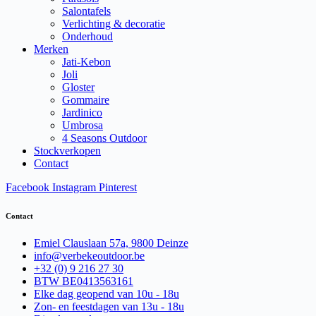
Salontafels
Verlichting & decoratie
Onderhoud
Merken
Jati-Kebon
Joli
Gloster
Gommaire
Jardinico
Umbrosa
4 Seasons Outdoor
Stockverkopen
Contact
Facebook
Instagram
Pinterest
Contact
Emiel Clauslaan 57a, 9800 Deinze
info@verbekeoutdoor.be
+32 (0) 9 216 27 30
BTW BE0413563161
Elke dag geopend van 10u - 18u
Zon- en feestdagen van 13u - 18u