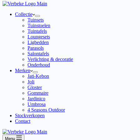
Collectie
Tuinsets
Tuinstoelen
Tuintafels
Loungesets
Ligbedden
Parasols
Salontafels
Verlichting & decoratie
Onderhoud
Merken
Jati-Kebon
Joli
Gloster
Gommaire
Jardinico
Umbrosa
4 Seasons Outdoor
Stockverkopen
Contact
Menu