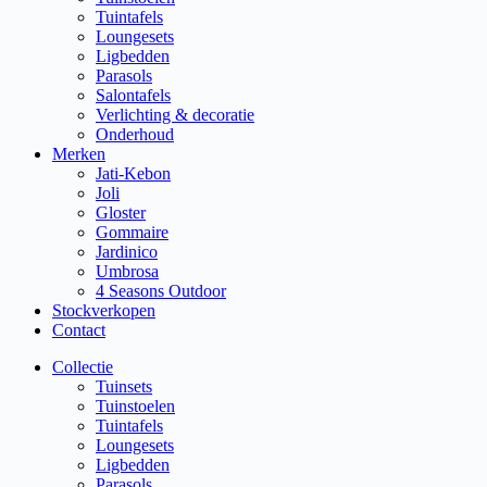
Tuintafels
Loungesets
Ligbedden
Parasols
Salontafels
Verlichting & decoratie
Onderhoud
Merken
Jati-Kebon
Joli
Gloster
Gommaire
Jardinico
Umbrosa
4 Seasons Outdoor
Stockverkopen
Contact
Collectie
Tuinsets
Tuinstoelen
Tuintafels
Loungesets
Ligbedden
Parasols