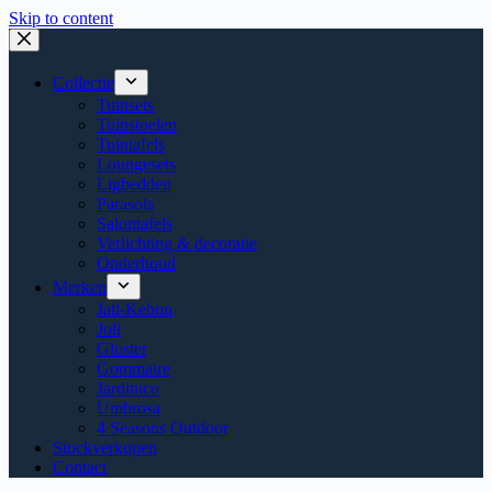
Skip to content
Collectie
Tuinsets
Tuinstoelen
Tuintafels
Loungesets
Ligbedden
Parasols
Salontafels
Verlichting & decoratie
Onderhoud
Merken
Jati-Kebon
Joli
Gloster
Gommaire
Jardinico
Umbrosa
4 Seasons Outdoor
Stockverkopen
Contact